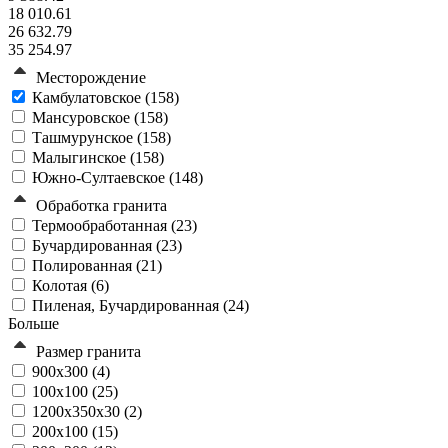
18 010.61
26 632.79
35 254.97
Месторождение
Камбулатовское (
158
)
Мансуровское (
158
)
Ташмурунское (
158
)
Малыгинское (
158
)
Южно-Султаевское (
148
)
Обработка гранита
Термообработанная (
23
)
Бучардированная (
23
)
Полированная (
21
)
Колотая (
6
)
Пиленая, Бучардированная (
24
)
Больше
Размер гранита
900х300 (
4
)
100х100 (
25
)
1200x350x30 (
2
)
200х100 (
15
)