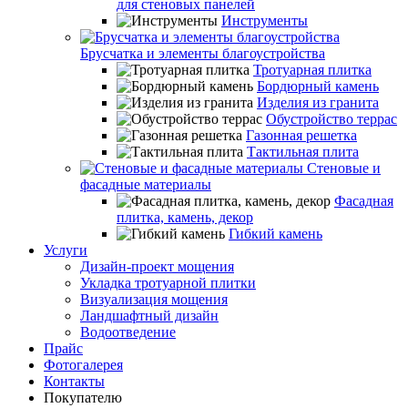
для стеновых панелей
Инструменты
Брусчатка и элементы благоустройства
Тротуарная плитка
Бордюрный камень
Изделия из гранита
Обустройство террас
Газонная решетка
Тактильная плита
Стеновые и
фасадные материалы
Фасадная
плитка, камень, декор
Гибкий камень
Услуги
Дизайн-проект мощения
Укладка тротуарной плитки
Визуализация мощения
Ландшафтный дизайн
Водоотведение
Прайс
Фотогалерея
Контакты
Покупателю