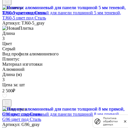
В наличии
Плинтус алюминиевый для панели толщиной 5 мм теневой,
TJ60-5 цвет под Сталь
Артикул: TJ60-5_gray
Длина
3
Цвет
Серый
Вид профиля алюминиевого
Плинтус
Материал изготовки
Алюминий
Длина (м)
3
Цена за:
шт
2 500
₽
Под заказ
Плинтус алюминиевый для панели толщиной 8 мм прямой,
Политика
G96 цвет под Сталь
обработки
Артикул: G96_gray
данных