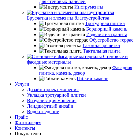
для стеновых панелей
Инструменты
Брусчатка и элементы благоустройства
Тротуарная плитка
Бордюрный камень
Изделия из гранита
Обустройство террас
Газонная решетка
Тактильная плита
Стеновые и
фасадные материалы
Фасадная
плитка, камень, декор
Гибкий камень
Услуги
Дизайн-проект мощения
Укладка тротуарной плитки
Визуализация мощения
Ландшафтный дизайн
Водоотведение
Прайс
Фотогалерея
Контакты
Покупателю