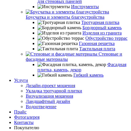
для стеновых панелей
Инструменты
Брусчатка и элементы благоустройства
Тротуарная плитка
Бордюрный камень
Изделия из гранита
Обустройство террас
Газонная решетка
Тактильная плита
Стеновые и
фасадные материалы
Фасадная
плитка, камень, декор
Гибкий камень
Услуги
Дизайн-проект мощения
Укладка тротуарной плитки
Визуализация мощения
Ландшафтный дизайн
Водоотведение
Прайс
Фотогалерея
Контакты
Покупателю