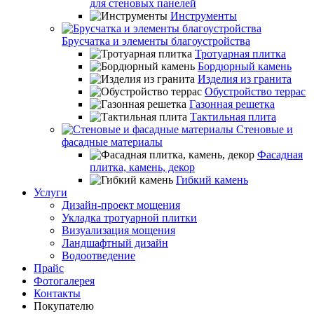
для стеновых панелей
Инструменты
Брусчатка и элементы благоустройства
Тротуарная плитка
Бордюрный камень
Изделия из гранита
Обустройство террас
Газонная решетка
Тактильная плита
Стеновые и
фасадные материалы
Фасадная
плитка, камень, декор
Гибкий камень
Услуги
Дизайн-проект мощения
Укладка тротуарной плитки
Визуализация мощения
Ландшафтный дизайн
Водоотведение
Прайс
Фотогалерея
Контакты
Покупателю