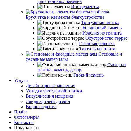
для стеновых панелей
Инструменты
Брусчатка и элементы благоустройства
Тротуарная плитка
Бордюрный камень
Изделия из гранита
Обустройство террас
Газонная решетка
Тактильная плита
Стеновые и
фасадные материалы
Фасадная
плитка, камень, декор
Гибкий камень
Услуги
Дизайн-проект мощения
Укладка тротуарной плитки
Визуализация мощения
Ландшафтный дизайн
Водоотведение
Прайс
Фотогалерея
Контакты
Покупателю