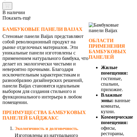
В наличии
Показать ещё
БАМБУКОВЫЕ ПАНЕЛИ BAIJAX
Стеновые панели Baijax представляют
ОБЛАСТИ
собой революционный продукт на
ПРИМЕНЕНИЯ
рынке отделочных материалов. Эти
БАМБУКОВЫХ
уникальные панели изготовлены с
ПАНЕЛЕЙ
применением натурального бамбука, что
делает их экологически чистыми и
Жилые
невероятно прочными. Благодаря
помещения:
исключительным характеристикам и
гостиные,
разнообразию дизайнерских решений,
спальни,
панели Baijax становятся идеальным
прихожие.
выбором для создания стильного и
Влажные
функционального интерьера в любом
зоны:
ванные
помещении.
комнаты,
кухни.
ПРЕИМУЩЕСТВА БАМБУКОВЫХ
Коммерческие
ПАНЕЛЕЙ БАЙДЖАКС
помещения:
офисы,
Экологичность и долговечность.
рестораны,
Изготовлены из натурального