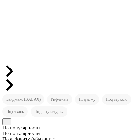
Байджакс (BAIJAX)
Рифленые
Под кожу
Под зеркало
Под ткань
Под штукатурку
...
По популярности
По популярности
По алфавиту (убывание)