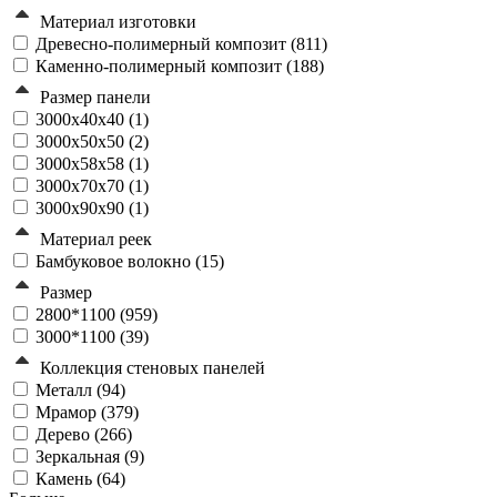
Материал изготовки
Древесно-полимерный композит (
811
)
Каменно-полимерный композит (
188
)
Размер панели
3000x40x40 (
1
)
3000x50x50 (
2
)
3000x58x58 (
1
)
3000x70x70 (
1
)
3000x90x90 (
1
)
Материал реек
Бамбуковое волокно (
15
)
Размер
2800*1100 (
959
)
3000*1100 (
39
)
Коллекция стеновых панелей
Металл (
94
)
Мрамор (
379
)
Дерево (
266
)
Зеркальная (
9
)
Камень (
64
)