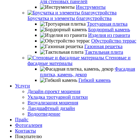
для стеновых панелей
Инструменты
Брусчатка и элементы благоустройства
Тротуарная плитка
Бордюрный камень
Изделия из гранита
Обустройство террас
Газонная решетка
Тактильная плита
Стеновые и
фасадные материалы
Фасадная
плитка, камень, декор
Гибкий камень
Услуги
Дизайн-проект мощения
Укладка тротуарной плитки
Визуализация мощения
Ландшафтный дизайн
Водоотведение
Прайс
Фотогалерея
Контакты
Покупателю