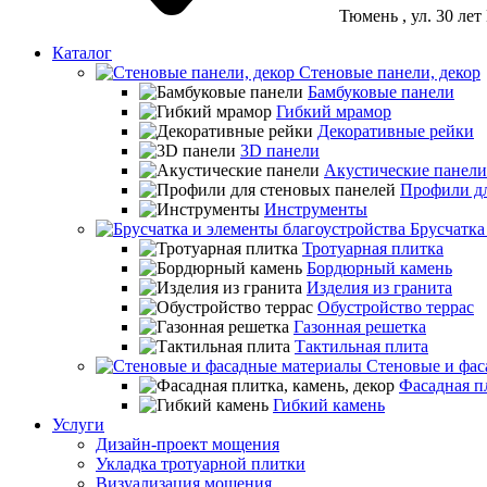
Тюмень
, ул. 30 ле
Каталог
Стеновые панели, декор
Бамбуковые панели
Гибкий мрамор
Декоративные рейки
3D панели
Акустические панели
Профили дл
Инструменты
Брусчатка
Тротуарная плитка
Бордюрный камень
Изделия из гранита
Обустройство террас
Газонная решетка
Тактильная плита
Стеновые и фас
Фасадная пл
Гибкий камень
Услуги
Дизайн-проект мощения
Укладка тротуарной плитки
Визуализация мощения