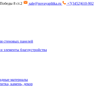
т Победы 8 ст.2
sale@novayaplitka.ru
+7(3452)610-902
я стеновых панелей
 и элементы благоустройства
адные материалы
итка, камень, декор