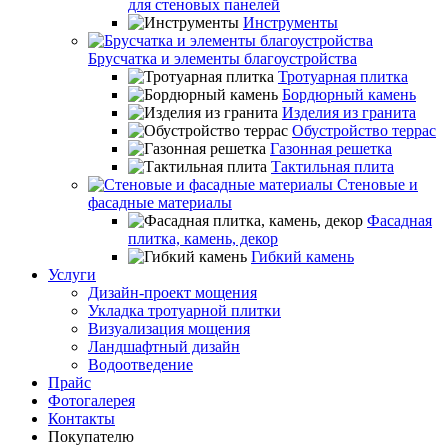
для стеновых панелей
Инструменты
Брусчатка и элементы благоустройства
Тротуарная плитка
Бордюрный камень
Изделия из гранита
Обустройство террас
Газонная решетка
Тактильная плита
Стеновые и
фасадные материалы
Фасадная
плитка, камень, декор
Гибкий камень
Услуги
Дизайн-проект мощения
Укладка тротуарной плитки
Визуализация мощения
Ландшафтный дизайн
Водоотведение
Прайс
Фотогалерея
Контакты
Покупателю