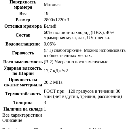
Поверхность
Матовая
мрамора
Вес
19
Размер
2800х1220х3
Оттенки мрамора
Белый
60% поливинилхлорид (ПВХ), 40%
Состав
мраморная мука, лак, UV пленка.
Водопоглащение
0,06%
(Г 1) слабогорючие. Можно использовать
Горючесть
в общественных местах.
Воспламеняемость
(B 2) Умеренно воспламеняемые
Ударная вязкость,
17,7 кДж/м2
по Шарпи
Прочность на
20,2 МПа
сжатие материала
ГОСТ при +120 градусов в течении 30
Термостойскость
мин (нет вздутий, трещин, расслоений)
Толщина
3
Наличие на складе
1
Все характеристики
Описание