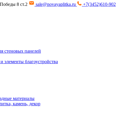
т Победы 8 ст.2
sale@novayaplitka.ru
+7(3452)610-902
я стеновых панелей
 и элементы благоустройства
адные материалы
итка, камень, декор