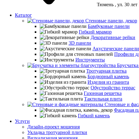
Тюмень
, ул. 30 ле
Каталог
Стеновые панели, декор
Бамбуковые панели
Гибкий мрамор
Декоративные рейки
3D панели
Акустические панели
Профили дл
Инструменты
Брусчатка
Тротуарная плитка
Бордюрный камень
Изделия из гранита
Обустройство террас
Газонная решетка
Тактильная плита
Стеновые и фас
Фасадная пл
Гибкий камень
Услуги
Дизайн-проект мощения
Укладка тротуарной плитки
Визуализация мощения