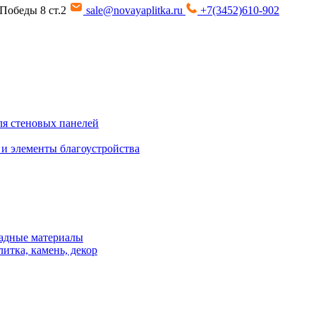
т Победы 8 ст.2
sale@novayaplitka.ru
+7(3452)610-902
я стеновых панелей
 и элементы благоустройства
адные материалы
итка, камень, декор