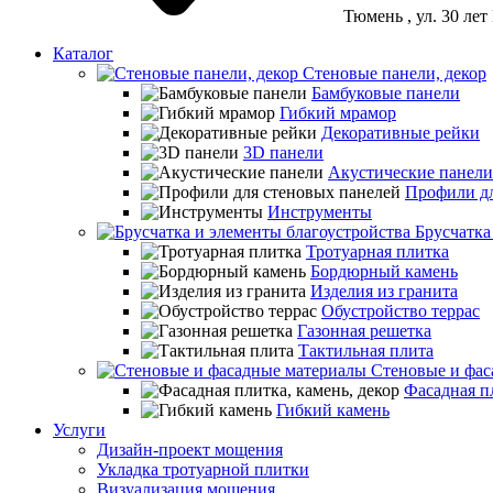
Тюмень
, ул. 30 ле
Каталог
Стеновые панели, декор
Бамбуковые панели
Гибкий мрамор
Декоративные рейки
3D панели
Акустические панели
Профили дл
Инструменты
Брусчатка
Тротуарная плитка
Бордюрный камень
Изделия из гранита
Обустройство террас
Газонная решетка
Тактильная плита
Стеновые и фас
Фасадная пл
Гибкий камень
Услуги
Дизайн-проект мощения
Укладка тротуарной плитки
Визуализация мощения