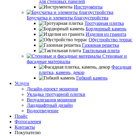
для стеновых панелей
Инструменты
Брусчатка и элементы благоустройства
Тротуарная плитка
Бордюрный камень
Изделия из гранита
Обустройство террас
Газонная решетка
Тактильная плита
Стеновые и
фасадные материалы
Фасадная
плитка, камень, декор
Гибкий камень
Услуги
Дизайн-проект мощения
Укладка тротуарной плитки
Визуализация мощения
Ландшафтный дизайн
Водоотведение
Прайс
Фотогалерея
Контакты
Покупателю