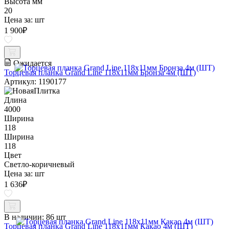
Высота мм
20
Цена за:
шт
1 900
₽
Ожидается
Торцевая планка Grand Line 118х11мм Бронза 4м (ШТ)
Артикул: 1190177
Длина
4000
Ширина
118
Ширина
118
Цвет
Светло-коричневый
Цена за:
шт
1 636
₽
В наличии:
86 шт
Торцевая планка Grand Line 118х11мм Какао 4м (ШТ)