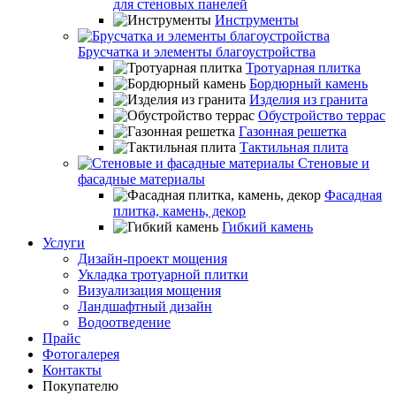
для стеновых панелей
Инструменты
Брусчатка и элементы благоустройства
Тротуарная плитка
Бордюрный камень
Изделия из гранита
Обустройство террас
Газонная решетка
Тактильная плита
Стеновые и
фасадные материалы
Фасадная
плитка, камень, декор
Гибкий камень
Услуги
Дизайн-проект мощения
Укладка тротуарной плитки
Визуализация мощения
Ландшафтный дизайн
Водоотведение
Прайс
Фотогалерея
Контакты
Покупателю