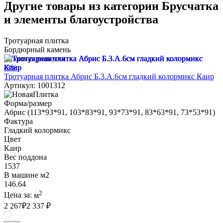
Другие товары из категории Брусчатка
и элементы благоустройства
Тротуарная плитка
Бордюрный камень
Газонная решетка
-3%
Тротуарная плитка Абрис Б.3.А.6см гладкий колормикс Каир
Артикул: 1001312
Форма/размер
Абрис (113*93*91, 103*83*91, 93*73*91, 83*63*91, 73*53*91)
Фактура
Гладкий колормикс
Цвет
Каир
Вес поддона
1537
В машине м2
146.64
2
Цена за:
м
2 267
₽
2 337 ₽