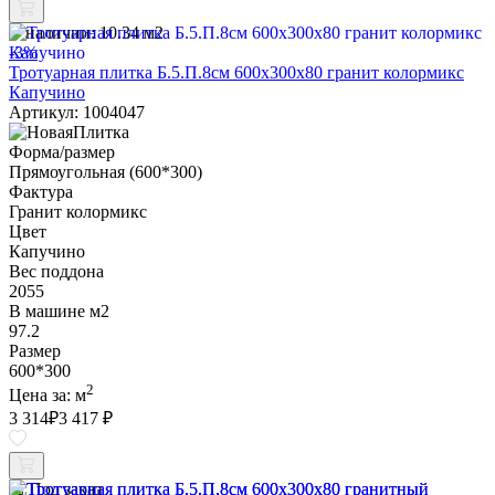
В наличии:
10.34 м2
-3%
Тротуарная плитка Б.5.П.8см 600х300х80 гранит колормикс
Капучино
Артикул: 1004047
Форма/размер
Прямоугольная (600*300)
Фактура
Гранит колормикс
Цвет
Капучино
Вес поддона
2055
В машине м2
97.2
Размер
600*300
2
Цена за:
м
3 314
₽
3 417 ₽
Под заказ