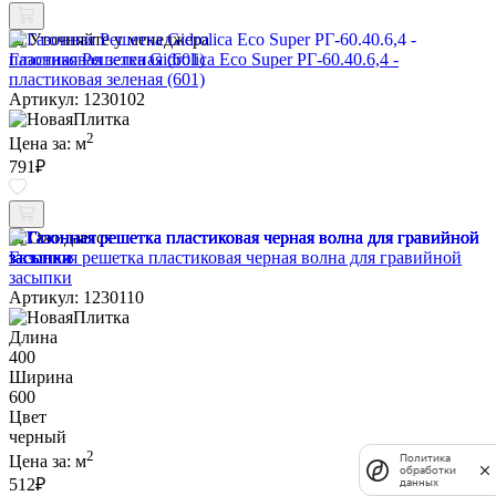
Уточняйте у менеджера
Газонная Решетка Gidrolica Eco Super РГ-60.40.6,4 -
пластиковая зеленая (601)
Артикул: 1230102
2
Цена за:
м
791
₽
Ожидается
Газонная решетка пластиковая черная волна для гравийной
засыпки
Артикул: 1230110
Длина
400
Ширина
600
Цвет
черный
2
Политика
Цена за:
м
обработки
512
₽
данных