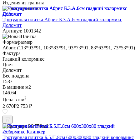
Изделия из гранита
Газонная решетка
-3%
Тротуарная плитка Абрис Б.3.А.6см гладкий колормикс
Доломит
Артикул: 1001342
Форма/размер
Абрис (113*93*91, 103*83*91, 93*73*91, 83*63*91, 73*53*91)
Фактура
Гладкий колормикс
Цвет
Доломит
Вес поддона
1537
В машине м2
146.64
2
Цена за:
м
2 670
₽
2 753 ₽
В наличии:
26.776 м2
-3%
Тротуарная плитка Б.5.П.8см 600х300х80 гладкий колормикс