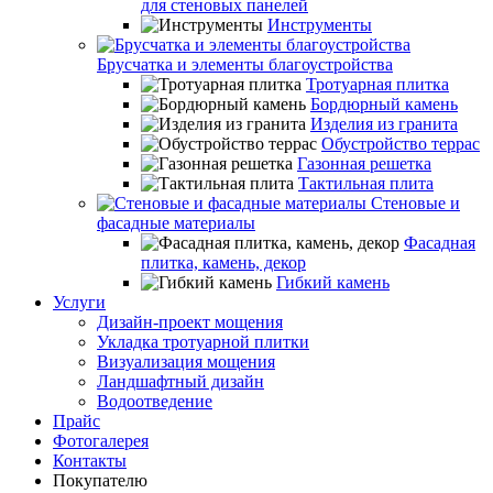
для стеновых панелей
Инструменты
Брусчатка и элементы благоустройства
Тротуарная плитка
Бордюрный камень
Изделия из гранита
Обустройство террас
Газонная решетка
Тактильная плита
Стеновые и
фасадные материалы
Фасадная
плитка, камень, декор
Гибкий камень
Услуги
Дизайн-проект мощения
Укладка тротуарной плитки
Визуализация мощения
Ландшафтный дизайн
Водоотведение
Прайс
Фотогалерея
Контакты
Покупателю