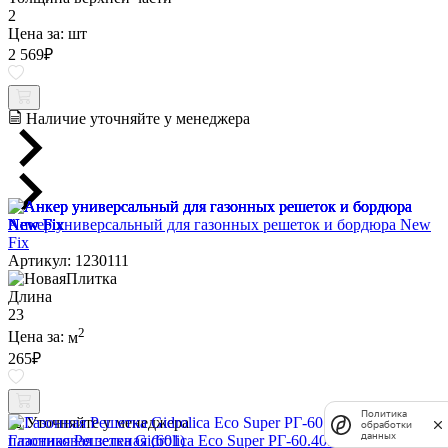
2
Цена за:
шт
2 569
₽
Наличие уточняйте у менеджера
Анкер универсальный для газонных решеток и бордюра New
Fix
Артикул: 1230111
Длина
23
2
Цена за:
м
265
₽
Политика
Уточняйте у менеджера
обработки
данных
Газонная Решетка Gidrolica Eco Super РГ-60.40.6,4 -