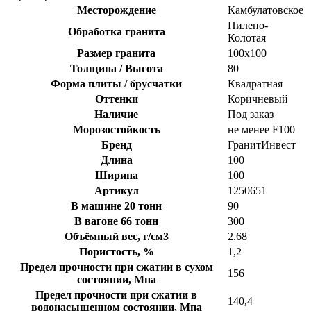
Месторождение
Камбулатовское
Пилено-
Обработка гранита
Колотая
Размер гранита
100х100
Толщина / Высота
80
Форма плиты / брусчатки
Квадратная
Оттенки
Коричневый
Наличие
Под заказ
Морозостойкость
не менее F100
Бренд
ГранитИнвест
Длина
100
Ширина
100
Артикул
1250651
В машине 20 тонн
90
В вагоне 66 тонн
300
Объёмный вес, г/см3
2.68
Пористость, %
1,2
Предел прочности при сжатии в сухом
156
состоянии, Мпа
Предел прочности при сжатии в
140,4
водонасыщенном состоянии, Мпа