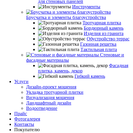
для стеновых панелей
Инструменты
Брусчатка и элементы благоустройства
Тротуарная плитка
Бордюрный камень
Изделия из гранита
Обустройство террас
Газонная решетка
Тактильная плита
Стеновые и
фасадные материалы
Фасадная
плитка, камень, декор
Гибкий камень
Услуги
Дизайн-проект мощения
Укладка тротуарной плитки
Визуализация мощения
Ландшафтный дизайн
Водоотведение
Прайс
Фотогалерея
Контакты
Покупателю