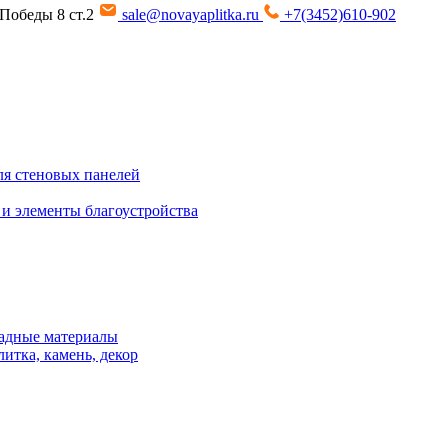
т Победы 8 ст.2
sale@novayaplitka.ru
+7(3452)610-902
я стеновых панелей
 и элементы благоустройства
адные материалы
итка, камень, декор