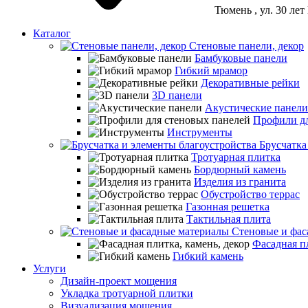
Тюмень
, ул. 30 ле
Каталог
Стеновые панели, декор
Бамбуковые панели
Гибкий мрамор
Декоративные рейки
3D панели
Акустические панели
Профили дл
Инструменты
Брусчатка
Тротуарная плитка
Бордюрный камень
Изделия из гранита
Обустройство террас
Газонная решетка
Тактильная плита
Стеновые и фас
Фасадная пл
Гибкий камень
Услуги
Дизайн-проект мощения
Укладка тротуарной плитки
Визуализация мощения