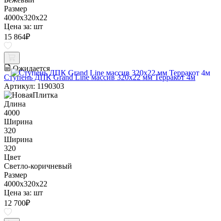
Размер
4000x320x22
Цена за:
шт
15 864
₽
Ожидается
Ступень ДПК Grand Line массив 320х22 мм Терракот 4м
Артикул: 1190303
Длина
4000
Ширина
320
Ширина
320
Цвет
Светло-коричневый
Размер
4000x320x22
Цена за:
шт
12 700
₽