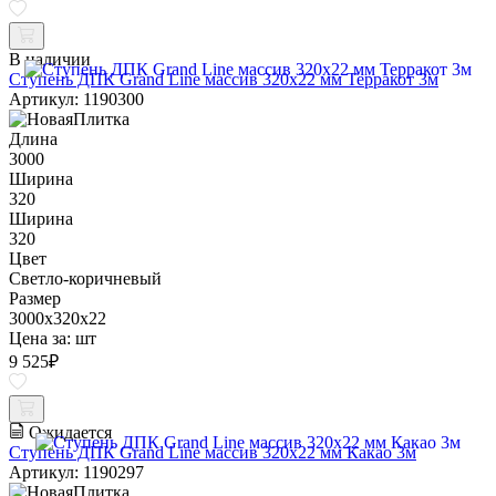
В наличии
Ступень ДПК Grand Line массив 320х22 мм Терракот 3м
Артикул: 1190300
Длина
3000
Ширина
320
Ширина
320
Цвет
Светло-коричневый
Размер
3000x320x22
Цена за:
шт
9 525
₽
Ожидается
Ступень ДПК Grand Line массив 320х22 мм Какао 3м
Артикул: 1190297