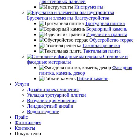
для стеновых панелей
Инструменты
Брусчатка и элементы благоустройства
Тротуарная плитка
Бордюрный камень
Изделия из гранита
Обустройство террас
Газонная решетка
Тактильная плита
Стеновые и
фасадные материалы
Фасадная
плитка, камень, декор
Гибкий камень
Услуги
Дизайн-проект мощения
Укладка тротуарной плитки
Визуализация мощения
Ландшафтный дизайн
Водоотведение
Прайс
Фотогалерея
Контакты
Покупателю