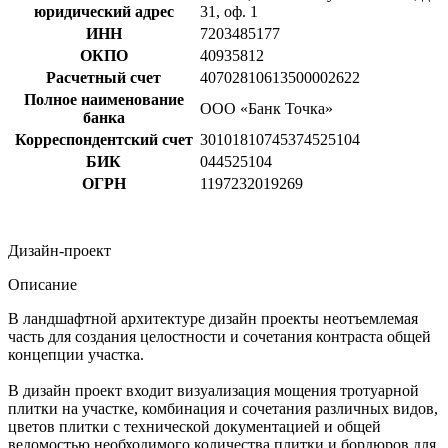
юридический адрес
31, оф. 1
ИНН
7203485177
ОКПО
40935812
Расчетный счет
40702810613500002622
Полное наименование
ООО «Банк Точка»
банка
Корреспондентский счет
30101810745374525104
БИК
044525104
ОГРН
1197232019269
Дизайн-проект
Описание
В ландшафтной архитектуре дизайн проекты неотъемлемая
часть для создания целостности и сочетания контраста общей
концепции участка.
В дизайн проект входит визуализация мощения тротуарной
плитки на участке, комбинация и сочетания различных видов,
цветов плитки с технической документацией и общей
ведомостью необходимого количества плитки и бордюров для