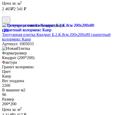
2
Цена за:
м
2 465
₽
2 541 ₽
Наличие уточняйте у менеджера
-3%
Тротуарная плитка Квадрат Б.2.К.8см 200х200х80 гранитный
колормикс Каир
Артикул: 1005033
Форма/размер
Квадрат (200*200)
Фактура
Гранит колормикс
Цвет
Каир
Вес поддона
2260
В машине м2
96
Размер
200*200
2
Цена за:
м
3 314
₽
3 417 ₽