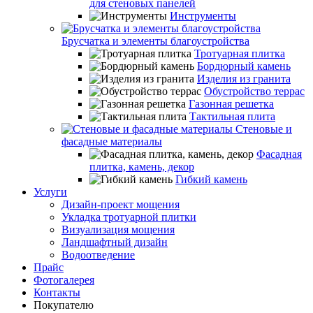
для стеновых панелей
Инструменты
Брусчатка и элементы благоустройства
Тротуарная плитка
Бордюрный камень
Изделия из гранита
Обустройство террас
Газонная решетка
Тактильная плита
Стеновые и
фасадные материалы
Фасадная
плитка, камень, декор
Гибкий камень
Услуги
Дизайн-проект мощения
Укладка тротуарной плитки
Визуализация мощения
Ландшафтный дизайн
Водоотведение
Прайс
Фотогалерея
Контакты
Покупателю