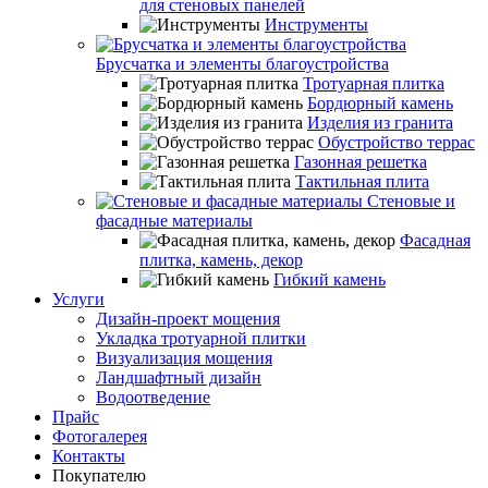
для стеновых панелей
Инструменты
Брусчатка и элементы благоустройства
Тротуарная плитка
Бордюрный камень
Изделия из гранита
Обустройство террас
Газонная решетка
Тактильная плита
Стеновые и
фасадные материалы
Фасадная
плитка, камень, декор
Гибкий камень
Услуги
Дизайн-проект мощения
Укладка тротуарной плитки
Визуализация мощения
Ландшафтный дизайн
Водоотведение
Прайс
Фотогалерея
Контакты
Покупателю