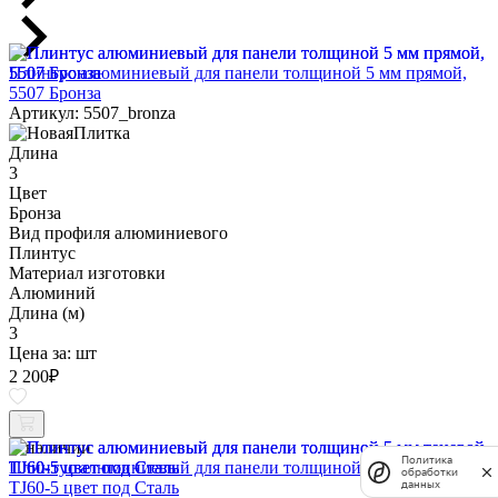
Плинтус алюминиевый для панели толщиной 5 мм прямой,
5507 Бронза
Артикул: 5507_bronza
Длина
3
Цвет
Бронза
Вид профиля алюминиевого
Плинтус
Материал изготовки
Алюминий
Длина (м)
3
Цена за:
шт
2 200
₽
В наличии
Политика
Плинтус алюминиевый для панели толщиной 5 мм теневой,
обработки
данных
TJ60-5 цвет под Сталь