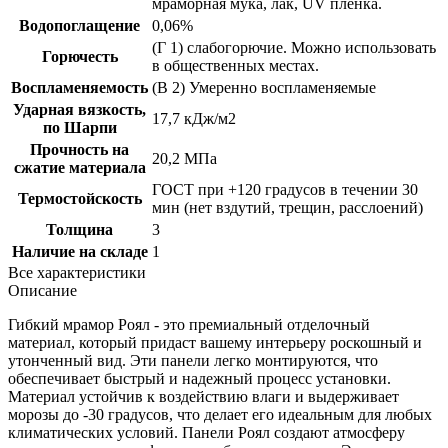
мраморная мука, лак, UV пленка.
Водопоглащение
0,06%
(Г 1) слабогорючие. Можно использовать
Горючесть
в общественных местах.
Воспламеняемость
(B 2) Умеренно воспламеняемые
Ударная вязкость,
17,7 кДж/м2
по Шарпи
Прочность на
20,2 МПа
сжатие материала
ГОСТ при +120 градусов в течении 30
Термостойскость
мин (нет вздутий, трещин, расслоений)
Толщина
3
Наличие на складе
1
Все характеристики
Описание
Гибкий мрамор Роял - это премиальный отделочный
материал, который придаст вашему интерьеру роскошный и
утонченный вид. Эти панели легко монтируются, что
обеспечивает быстрый и надежный процесс установки.
Материал устойчив к воздействию влаги и выдерживает
морозы до -30 градусов, что делает его идеальным для любых
климатических условий. Панели Роял создают атмосферу