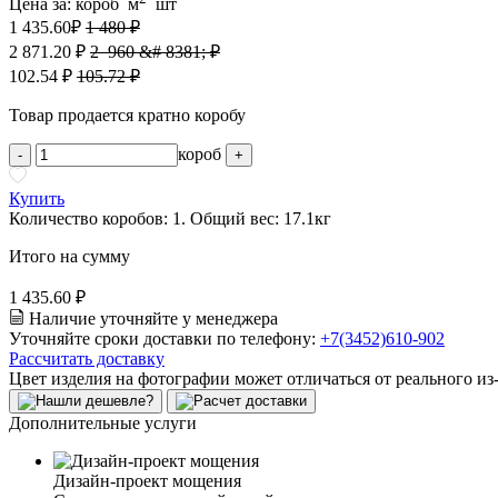
Цена за:
короб
м
шт
1 435.60
₽
1 480 ₽
2 871.20 ₽
2 960 &# 8381; ₽
102.54 ₽
105.72 ₽
Товар продается кратно коробу
короб
-
+
Купить
Количество коробов:
1
. Общий вес:
17.1
кг
Итого на сумму
1 435.60 ₽
Наличие уточняйте у менеджера
Уточняйте сроки доставки по телефону:
+7(3452)610-902
Рассчитать доставку
Цвет изделия на фотографии может отличаться от реального из
Дополнительные услуги
Дизайн-проект мощения