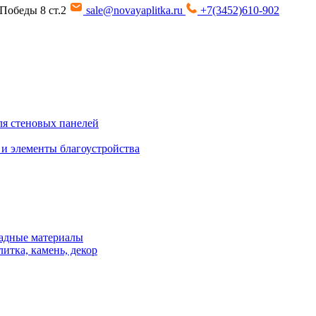
т Победы 8 ст.2
sale@novayaplitka.ru
+7(3452)610-902
я стеновых панелей
 и элементы благоустройства
адные материалы
итка, камень, декор