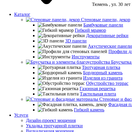
Тюмень
, ул. 30 ле
Каталог
Стеновые панели, декор
Бамбуковые панели
Гибкий мрамор
Декоративные рейки
3D панели
Акустические панели
Профили дл
Инструменты
Брусчатка
Тротуарная плитка
Бордюрный камень
Изделия из гранита
Обустройство террас
Газонная решетка
Тактильная плита
Стеновые и фас
Фасадная пл
Гибкий камень
Услуги
Дизайн-проект мощения
Укладка тротуарной плитки
Визуализация мощения