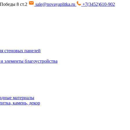
т Победы 8 ст.2
sale@novayaplitka.ru
+7(3452)610-902
я стеновых панелей
 и элементы благоустройства
адные материалы
итка, камень, декор