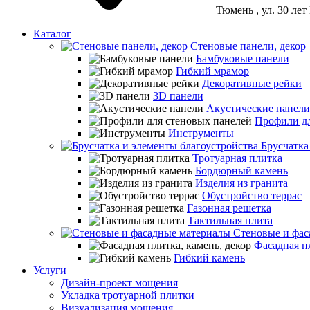
Тюмень
, ул. 30 ле
Каталог
Стеновые панели, декор
Бамбуковые панели
Гибкий мрамор
Декоративные рейки
3D панели
Акустические панели
Профили дл
Инструменты
Брусчатка
Тротуарная плитка
Бордюрный камень
Изделия из гранита
Обустройство террас
Газонная решетка
Тактильная плита
Стеновые и фас
Фасадная пл
Гибкий камень
Услуги
Дизайн-проект мощения
Укладка тротуарной плитки
Визуализация мощения