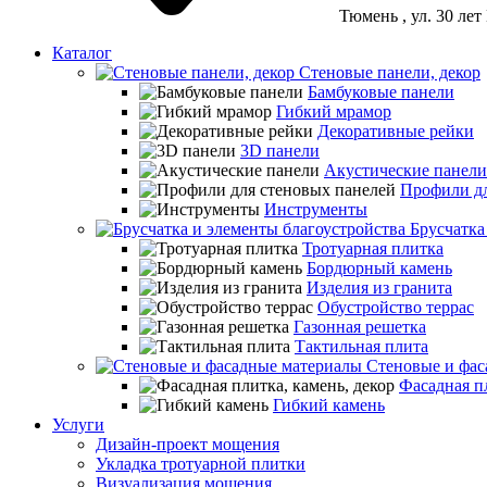
Тюмень
, ул. 30 ле
Каталог
Стеновые панели, декор
Бамбуковые панели
Гибкий мрамор
Декоративные рейки
3D панели
Акустические панели
Профили дл
Инструменты
Брусчатка
Тротуарная плитка
Бордюрный камень
Изделия из гранита
Обустройство террас
Газонная решетка
Тактильная плита
Стеновые и фас
Фасадная пл
Гибкий камень
Услуги
Дизайн-проект мощения
Укладка тротуарной плитки
Визуализация мощения