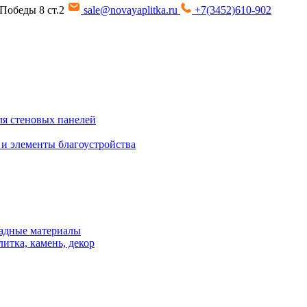
т Победы 8 ст.2
sale@novayaplitka.ru
+7(3452)610-902
я стеновых панелей
 и элементы благоустройства
адные материалы
итка, камень, декор