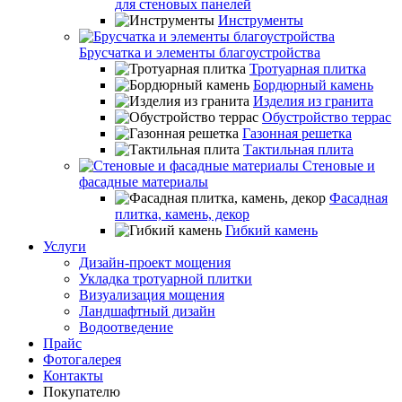
для стеновых панелей
Инструменты
Брусчатка и элементы благоустройства
Тротуарная плитка
Бордюрный камень
Изделия из гранита
Обустройство террас
Газонная решетка
Тактильная плита
Стеновые и
фасадные материалы
Фасадная
плитка, камень, декор
Гибкий камень
Услуги
Дизайн-проект мощения
Укладка тротуарной плитки
Визуализация мощения
Ландшафтный дизайн
Водоотведение
Прайс
Фотогалерея
Контакты
Покупателю