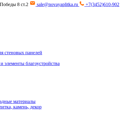
т Победы 8 ст.2
sale@novayaplitka.ru
+7(3452)610-902
я стеновых панелей
 и элементы благоустройства
адные материалы
итка, камень, декор