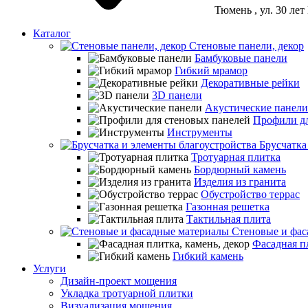
Тюмень
, ул. 30 ле
Каталог
Стеновые панели, декор
Бамбуковые панели
Гибкий мрамор
Декоративные рейки
3D панели
Акустические панели
Профили дл
Инструменты
Брусчатка
Тротуарная плитка
Бордюрный камень
Изделия из гранита
Обустройство террас
Газонная решетка
Тактильная плита
Стеновые и фас
Фасадная пл
Гибкий камень
Услуги
Дизайн-проект мощения
Укладка тротуарной плитки
Визуализация мощения