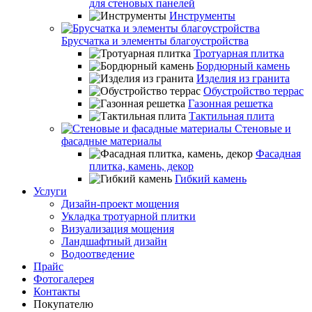
для стеновых панелей
Инструменты
Брусчатка и элементы благоустройства
Тротуарная плитка
Бордюрный камень
Изделия из гранита
Обустройство террас
Газонная решетка
Тактильная плита
Стеновые и
фасадные материалы
Фасадная
плитка, камень, декор
Гибкий камень
Услуги
Дизайн-проект мощения
Укладка тротуарной плитки
Визуализация мощения
Ландшафтный дизайн
Водоотведение
Прайс
Фотогалерея
Контакты
Покупателю