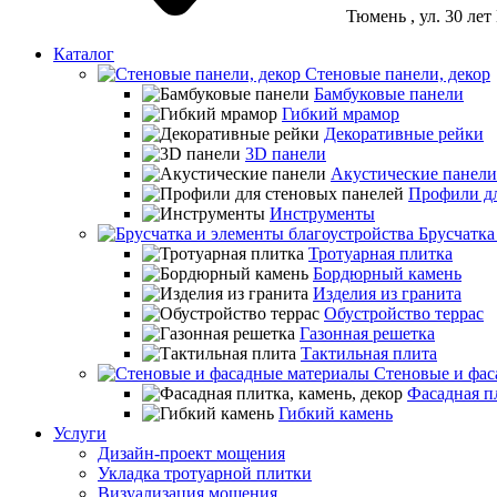
Тюмень
, ул. 30 ле
Каталог
Стеновые панели, декор
Бамбуковые панели
Гибкий мрамор
Декоративные рейки
3D панели
Акустические панели
Профили дл
Инструменты
Брусчатка
Тротуарная плитка
Бордюрный камень
Изделия из гранита
Обустройство террас
Газонная решетка
Тактильная плита
Стеновые и фас
Фасадная пл
Гибкий камень
Услуги
Дизайн-проект мощения
Укладка тротуарной плитки
Визуализация мощения