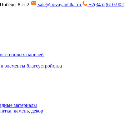
т Победы 8 ст.2
sale@novayaplitka.ru
+7(3452)610-902
я стеновых панелей
 и элементы благоустройства
адные материалы
итка, камень, декор