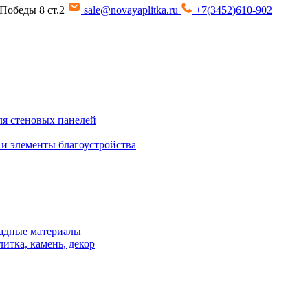
т Победы 8 ст.2
sale@novayaplitka.ru
+7(3452)610-902
я стеновых панелей
 и элементы благоустройства
адные материалы
итка, камень, декор