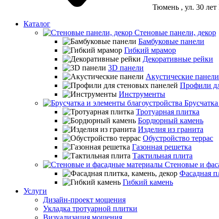
Тюмень
, ул. 30 ле
Каталог
Стеновые панели, декор
Бамбуковые панели
Гибкий мрамор
Декоративные рейки
3D панели
Акустические панели
Профили дл
Инструменты
Брусчатка
Тротуарная плитка
Бордюрный камень
Изделия из гранита
Обустройство террас
Газонная решетка
Тактильная плита
Стеновые и фас
Фасадная пл
Гибкий камень
Услуги
Дизайн-проект мощения
Укладка тротуарной плитки
Визуализация мощения