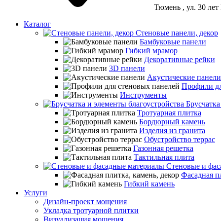
Тюмень
, ул. 30 ле
Каталог
Стеновые панели, декор
Бамбуковые панели
Гибкий мрамор
Декоративные рейки
3D панели
Акустические панели
Профили дл
Инструменты
Брусчатка
Тротуарная плитка
Бордюрный камень
Изделия из гранита
Обустройство террас
Газонная решетка
Тактильная плита
Стеновые и фас
Фасадная пл
Гибкий камень
Услуги
Дизайн-проект мощения
Укладка тротуарной плитки
Визуализация мощения