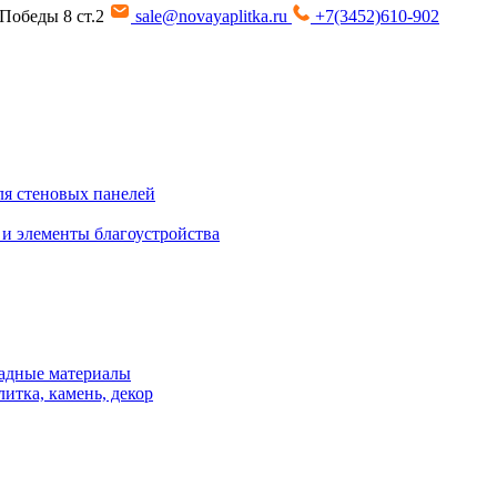
т Победы 8 ст.2
sale@novayaplitka.ru
+7(3452)610-902
я стеновых панелей
 и элементы благоустройства
адные материалы
итка, камень, декор