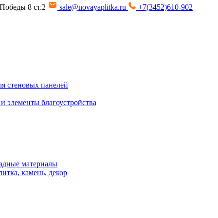
т Победы 8 ст.2
sale@novayaplitka.ru
+7(3452)610-902
я стеновых панелей
 и элементы благоустройства
адные материалы
итка, камень, декор