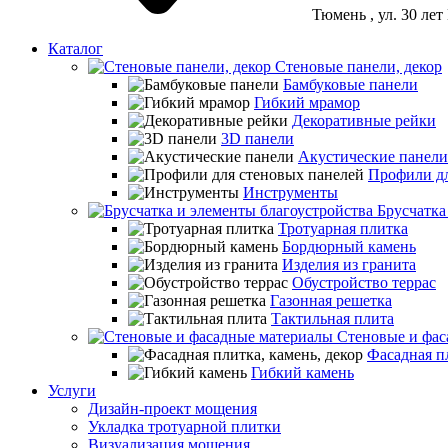
Тюмень
, ул. 30 ле
Каталог
Стеновые панели, декор
Бамбуковые панели
Гибкий мрамор
Декоративные рейки
3D панели
Акустические панели
Профили дл
Инструменты
Брусчатка
Тротуарная плитка
Бордюрный камень
Изделия из гранита
Обустройство террас
Газонная решетка
Тактильная плита
Стеновые и фас
Фасадная пл
Гибкий камень
Услуги
Дизайн-проект мощения
Укладка тротуарной плитки
Визуализация мощения