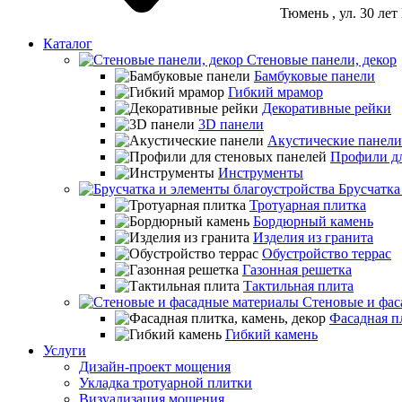
Тюмень
, ул. 30 ле
Каталог
Стеновые панели, декор
Бамбуковые панели
Гибкий мрамор
Декоративные рейки
3D панели
Акустические панели
Профили дл
Инструменты
Брусчатка
Тротуарная плитка
Бордюрный камень
Изделия из гранита
Обустройство террас
Газонная решетка
Тактильная плита
Стеновые и фас
Фасадная пл
Гибкий камень
Услуги
Дизайн-проект мощения
Укладка тротуарной плитки
Визуализация мощения