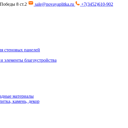
т Победы 8 ст.2
sale@novayaplitka.ru
+7(3452)610-902
я стеновых панелей
 и элементы благоустройства
адные материалы
итка, камень, декор