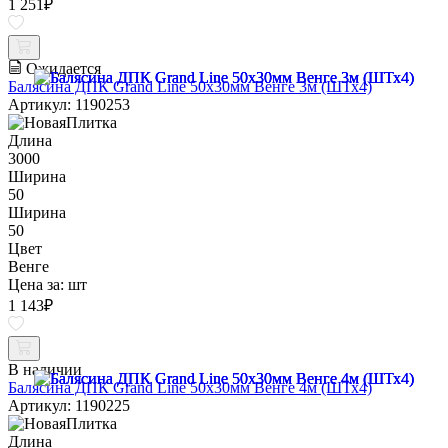
1 251
₽
Ожидается
Балясина ДПК Grand Line 50х30мм Венге 3м (ШТх4)
Артикул: 1190253
Длина
3000
Ширина
50
Ширина
50
Цвет
Венге
Цена за:
шт
1 143
₽
В наличии
Балясина ДПК Grand Line 50х30мм Венге 4м (ШТх4)
Артикул: 1190225
Длина