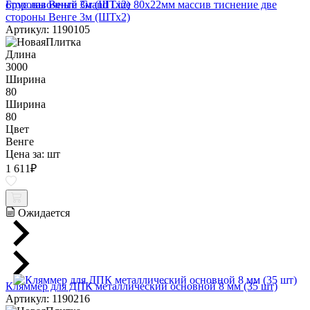
Брус лавочный Grand Line 80х22мм массив тиснение две
стороны Венге 3м (ШТх2)
Артикул: 1190105
Длина
3000
Ширина
80
Ширина
80
Цвет
Венге
Цена за:
шт
1 611
₽
Ожидается
Кляммер для ДПК металлический основной 8 мм (35 шт)
Артикул: 1190216