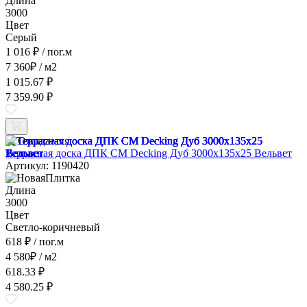
Длина
3000
Цвет
Серый
1 016 ₽
/ пог.м
7 360
₽
/ м2
1 015.67 ₽
7 359.90 ₽
Ожидается
Террасная доска ДПК CM Decking Дуб 3000x135x25 Вельвет
Артикул: 1190420
Длина
3000
Цвет
Светло-коричневый
618 ₽
/ пог.м
4 580
₽
/ м2
618.33 ₽
4 580.25 ₽