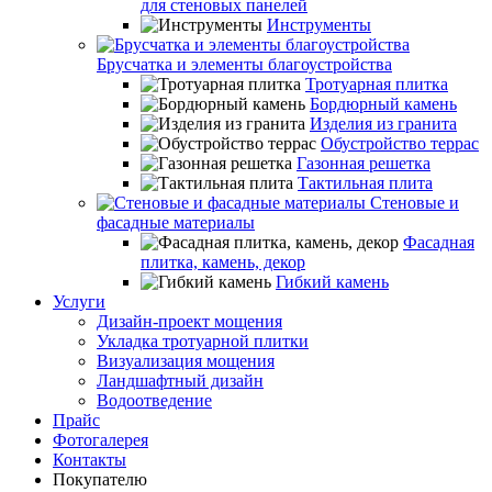
для стеновых панелей
Инструменты
Брусчатка и элементы благоустройства
Тротуарная плитка
Бордюрный камень
Изделия из гранита
Обустройство террас
Газонная решетка
Тактильная плита
Стеновые и
фасадные материалы
Фасадная
плитка, камень, декор
Гибкий камень
Услуги
Дизайн-проект мощения
Укладка тротуарной плитки
Визуализация мощения
Ландшафтный дизайн
Водоотведение
Прайс
Фотогалерея
Контакты
Покупателю