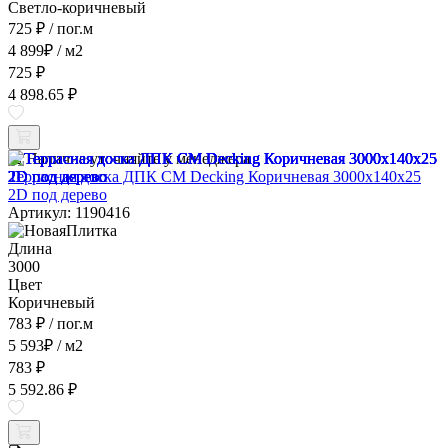
Светло-коричневый
725 ₽
/ пог.м
4 899
₽
/ м2
725 ₽
4 898.65 ₽
Наличие уточняйте у менеджера
Террасная доска ДПК CM Decking Коричневая 3000x140x25
2D под дерево
Артикул: 1190416
Длина
3000
Цвет
Коричневый
783 ₽
/ пог.м
5 593
₽
/ м2
783 ₽
5 592.86 ₽