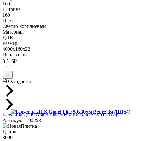
160
Ширина
160
Цвет
Светло-коричневый
Материал
ДПК
Размер
4000x160x22
Цена за:
шт
3 516
₽
Ожидается
Балясина ДПК Grand Line 50х30мм Венге 3м (ШТх4)
Артикул: 1190253
Длина
3000