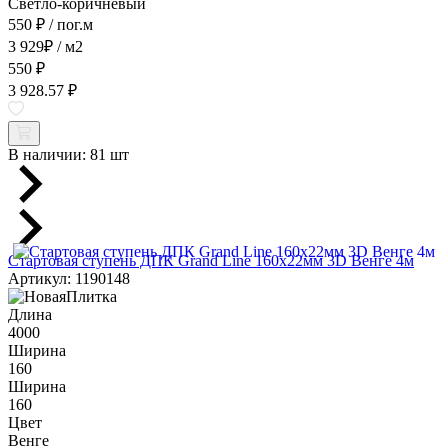
Светло-коричневый
550 ₽
/ пог.м
3 929
₽
/ м2
550 ₽
3 928.57 ₽
В наличии:
81 шт
Стартовая ступень ДПК Grand Line 160х22мм 3D Венге 4м
Артикул: 1190148
Длина
4000
Ширина
160
Ширина
160
Цвет
Венге