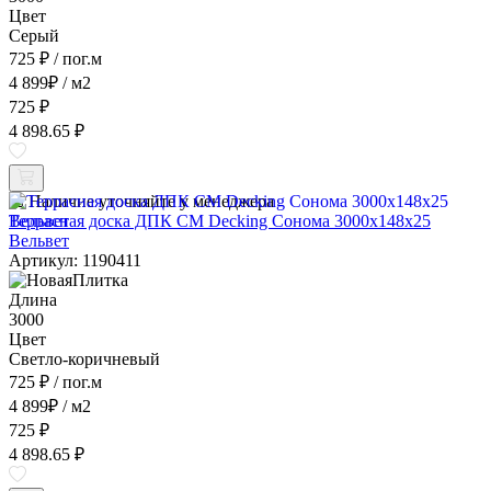
Цвет
Серый
725 ₽
/ пог.м
4 899
₽
/ м2
725 ₽
4 898.65 ₽
Наличие уточняйте у менеджера
Террасная доска ДПК CM Decking Сонома 3000x148x25
Вельвет
Артикул: 1190411
Длина
3000
Цвет
Светло-коричневый
725 ₽
/ пог.м
4 899
₽
/ м2
725 ₽
4 898.65 ₽