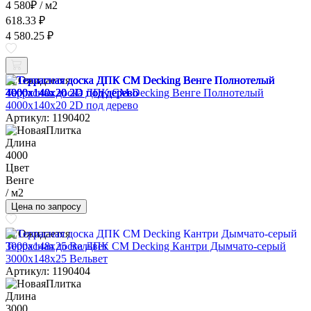
4 580
₽
/ м2
618.33 ₽
4 580.25 ₽
Ожидается
Террасная доска ДПК CM Decking Венге Полнотелый
4000x140x20 2D под дерево
Артикул: 1190402
Длина
4000
Цвет
Венге
/ м2
Цена по запросу
Ожидается
Террасная доска ДПК CM Decking Кантри Дымчато-серый
3000x148x25 Вельвет
Артикул: 1190404
Длина
3000