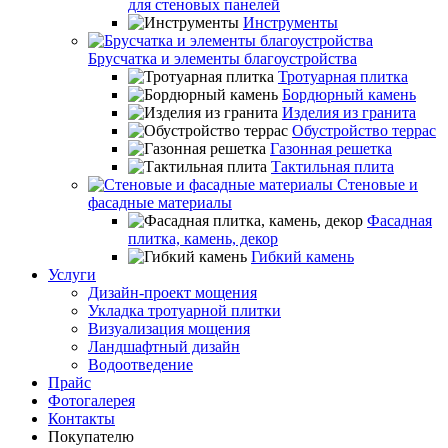
для стеновых панелей
Инструменты
Брусчатка и элементы благоустройства
Тротуарная плитка
Бордюрный камень
Изделия из гранита
Обустройство террас
Газонная решетка
Тактильная плита
Стеновые и
фасадные материалы
Фасадная
плитка, камень, декор
Гибкий камень
Услуги
Дизайн-проект мощения
Укладка тротуарной плитки
Визуализация мощения
Ландшафтный дизайн
Водоотведение
Прайс
Фотогалерея
Контакты
Покупателю