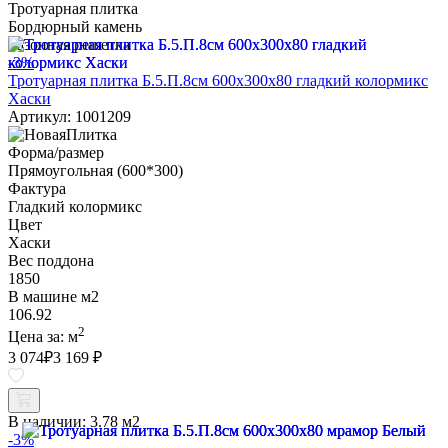
Тротуарная плитка
Бордюрный камень
Газонная решетка
-3%
Тротуарная плитка Б.5.П.8см 600х300х80 гладкий колормикс
Хаски
Артикул: 1001209
Форма/размер
Прямоугольная (600*300)
Фактура
Гладкий колормикс
Цвет
Хаски
Вес поддона
1850
В машине м2
106.92
2
Цена за:
м
3 074
₽
3 169 ₽
В наличии:
3.78 м2
-3%