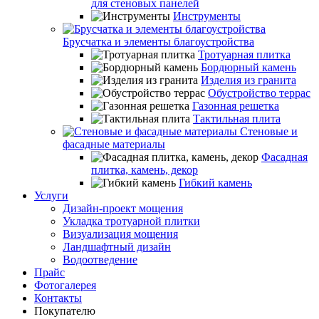
для стеновых панелей
Инструменты
Брусчатка и элементы благоустройства
Тротуарная плитка
Бордюрный камень
Изделия из гранита
Обустройство террас
Газонная решетка
Тактильная плита
Стеновые и
фасадные материалы
Фасадная
плитка, камень, декор
Гибкий камень
Услуги
Дизайн-проект мощения
Укладка тротуарной плитки
Визуализация мощения
Ландшафтный дизайн
Водоотведение
Прайс
Фотогалерея
Контакты
Покупателю