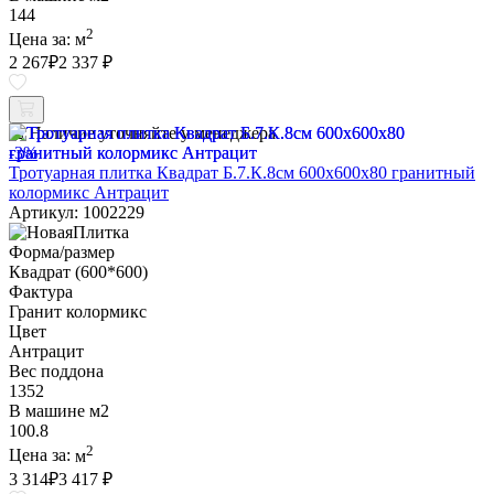
144
2
Цена за:
м
2 267
₽
2 337 ₽
Наличие уточняйте у менеджера
-3%
Тротуарная плитка Квадрат Б.7.К.8см 600х600х80 гранитный
колормикс Антрацит
Артикул: 1002229
Форма/размер
Квадрат (600*600)
Фактура
Гранит колормикс
Цвет
Антрацит
Вес поддона
1352
В машине м2
100.8
2
Цена за:
м
3 314
₽
3 417 ₽