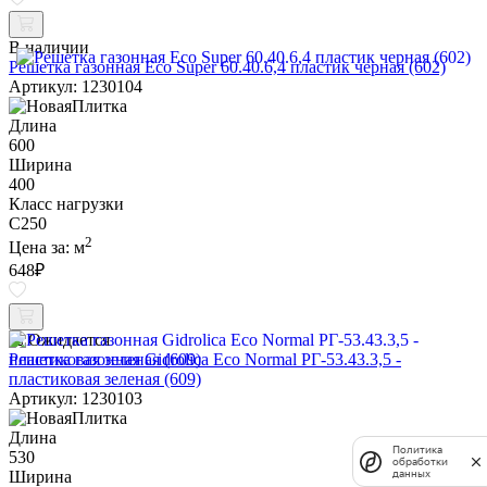
В наличии
Решетка газонная Eco Super 60.40.6,4 пластик черная (602)
Артикул: 1230104
Длина
600
Ширина
400
Класс нагрузки
C250
2
Цена за:
м
648
₽
Ожидается
Решетка газонная Gidrolica Eco Normal РГ-53.43.3,5 -
пластиковая зеленая (609)
Артикул: 1230103
Длина
Политика
530
обработки
данных
Ширина