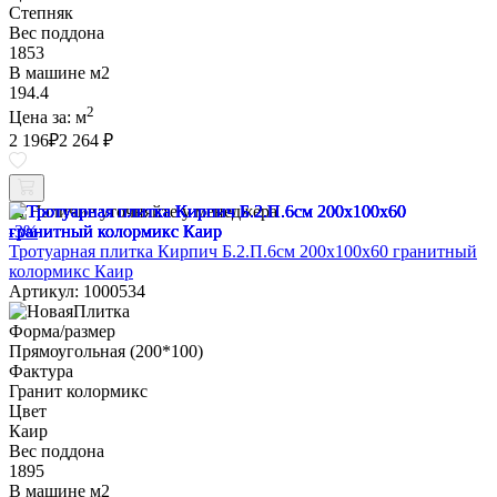
Степняк
Вес поддона
1853
В машине м2
194.4
2
Цена за:
м
2 196
₽
2 264 ₽
Наличие уточняйте у менеджера
-3%
Тротуарная плитка Кирпич Б.2.П.6см 200х100х60 гранитный
колормикс Каир
Артикул: 1000534
Форма/размер
Прямоугольная (200*100)
Фактура
Гранит колормикс
Цвет
Каир
Вес поддона
1895
В машине м2