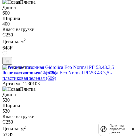
Длина
600
Ширина
400
Класс нагрузки
C250
2
Цена за:
м
648
₽
Ожидается
Решетка газонная Gidrolica Eco Normal РГ-53.43.3,5 -
пластиковая зеленая (609)
Артикул: 1230103
Длина
530
Ширина
530
Класс нагрузки
C250
Политика
2
Цена за:
м
обработки
данных
372
₽