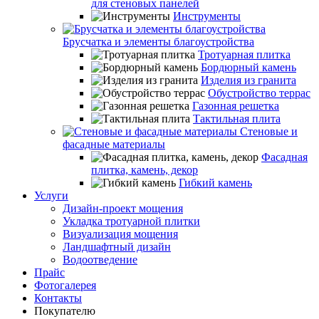
для стеновых панелей
Инструменты
Брусчатка и элементы благоустройства
Тротуарная плитка
Бордюрный камень
Изделия из гранита
Обустройство террас
Газонная решетка
Тактильная плита
Стеновые и
фасадные материалы
Фасадная
плитка, камень, декор
Гибкий камень
Услуги
Дизайн-проект мощения
Укладка тротуарной плитки
Визуализация мощения
Ландшафтный дизайн
Водоотведение
Прайс
Фотогалерея
Контакты
Покупателю