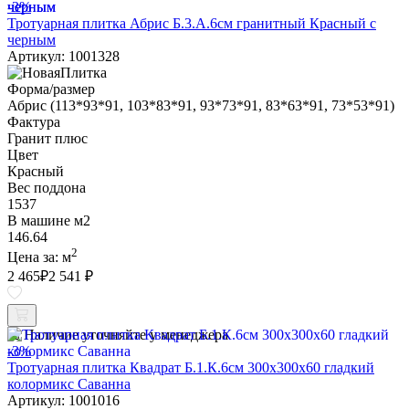
-3%
Тротуарная плитка Абрис Б.3.А.6см гранитный Красный с
черным
Артикул: 1001328
Форма/размер
Абрис (113*93*91, 103*83*91, 93*73*91, 83*63*91, 73*53*91)
Фактура
Гранит плюс
Цвет
Красный
Вес поддона
1537
В машине м2
146.64
2
Цена за:
м
2 465
₽
2 541 ₽
Наличие уточняйте у менеджера
-3%
Тротуарная плитка Квадрат Б.1.К.6см 300х300х60 гладкий
колормикс Саванна
Артикул: 1001016