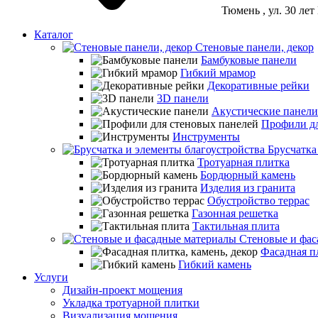
Тюмень
, ул. 30 ле
Каталог
Стеновые панели, декор
Бамбуковые панели
Гибкий мрамор
Декоративные рейки
3D панели
Акустические панели
Профили дл
Инструменты
Брусчатка
Тротуарная плитка
Бордюрный камень
Изделия из гранита
Обустройство террас
Газонная решетка
Тактильная плита
Стеновые и фас
Фасадная пл
Гибкий камень
Услуги
Дизайн-проект мощения
Укладка тротуарной плитки
Визуализация мощения