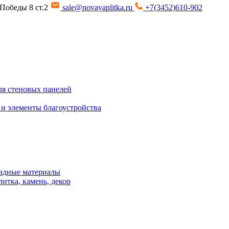
т Победы 8 ст.2
sale@novayaplitka.ru
+7(3452)610-902
я стеновых панелей
 и элементы благоустройства
адные материалы
итка, камень, декор