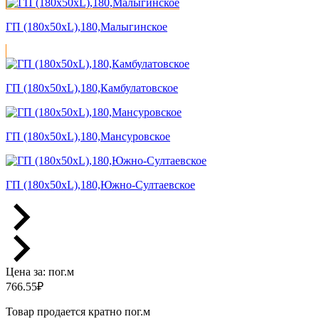
ГП (180x50xL),180,Малыгинское
ГП (180x50xL),180,Камбулатовское
ГП (180x50xL),180,Мансуровское
ГП (180x50xL),180,Южно-Султаевское
Цена за:
пог.м
766.55
₽
Товар продается кратно пог.м