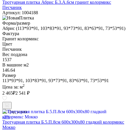
Тротуарная плитка Абрис Б.3.А.6см гранит колормикс
Песчаник
Артикул: 1004188
Форма/размер
Абрис (113*93*91, 103*83*91, 93*73*91, 83*63*91, 73*53*91)
Фактура
Гранит колормикс
Цвет
Песчаник
Вес поддона
1537
В машине м2
146.64
Размер
113*93*91, 103*83*91, 93*73*91, 83*63*91, 73*53*91
2
Цена за:
м
2 465
₽
2 541 ₽
Под заказ
-3%
Тротуарная плитка Б.5.П.8см 600х300х80 гладкий колормикс
Мокко