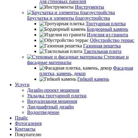
для стеновых панелей
Инструменты
Брусчатка и элементы благоустройства
Тротуарная плитка
Бордюрный камень
Изделия из гранита
Обустройство террас
Газонная решетка
Тактильная плита
Стеновые и
фасадные материалы
Фасадная
плитка, камень, декор
Гибкий камень
Услуги
Дизайн-проект мощения
Укладка тротуарной плитки
Визуализация мощения
Ландшафтный дизайн
Водоотведение
Прайс
Фотогалерея
Контакты
Покупателю