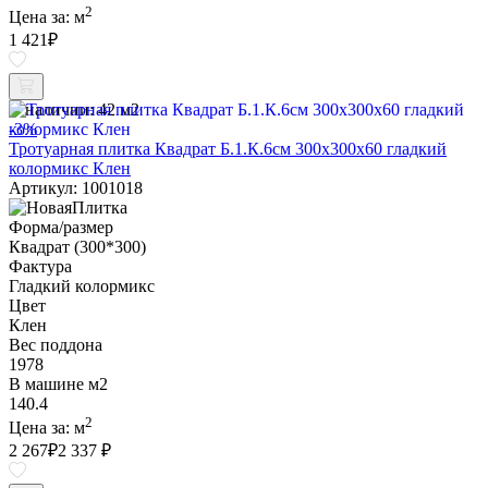
2
Цена за:
м
1 421
₽
В наличии:
42 м2
-3%
Тротуарная плитка Квадрат Б.1.К.6см 300х300х60 гладкий
колормикс Клен
Артикул: 1001018
Форма/размер
Квадрат (300*300)
Фактура
Гладкий колормикс
Цвет
Клен
Вес поддона
1978
В машине м2
140.4
2
Цена за:
м
2 267
₽
2 337 ₽