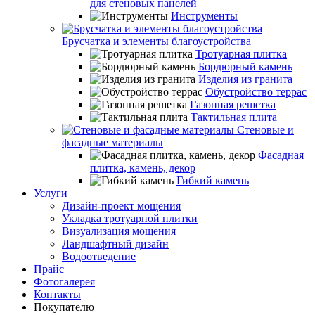
для стеновых панелей
Инструменты
Брусчатка и элементы благоустройства
Тротуарная плитка
Бордюрный камень
Изделия из гранита
Обустройство террас
Газонная решетка
Тактильная плита
Стеновые и
фасадные материалы
Фасадная
плитка, камень, декор
Гибкий камень
Услуги
Дизайн-проект мощения
Укладка тротуарной плитки
Визуализация мощения
Ландшафтный дизайн
Водоотведение
Прайс
Фотогалерея
Контакты
Покупателю