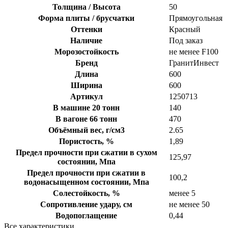
Толщина / Высота
50
Форма плиты / брусчатки
Прямоугольная
Оттенки
Красный
Наличие
Под заказ
Морозостойкость
не менее F100
Бренд
ГранитИнвест
Длина
600
Ширина
600
Артикул
1250713
В машине 20 тонн
140
В вагоне 66 тонн
470
Объёмный вес, г/см3
2.65
Пористость, %
1,89
Предел прочности при сжатии в сухом
125,97
состоянии, Мпа
Предел прочности при сжатии в
100,2
водонасыщенном состоянии, Мпа
Солестойкость, %
менее 5
Сопротивление удару, см
не менее 50
Водопоглащение
0,44
Все характеристики