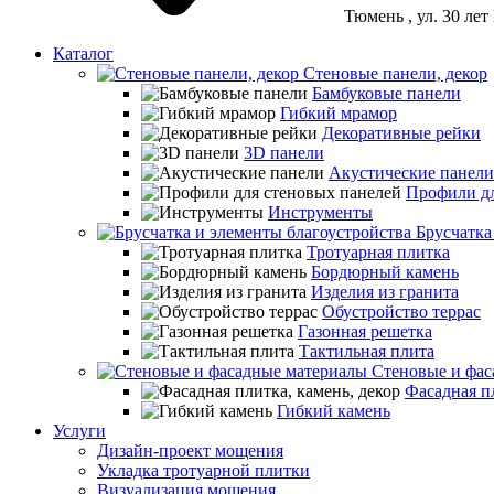
Тюмень
, ул. 30 ле
Каталог
Стеновые панели, декор
Бамбуковые панели
Гибкий мрамор
Декоративные рейки
3D панели
Акустические панели
Профили дл
Инструменты
Брусчатка
Тротуарная плитка
Бордюрный камень
Изделия из гранита
Обустройство террас
Газонная решетка
Тактильная плита
Стеновые и фас
Фасадная пл
Гибкий камень
Услуги
Дизайн-проект мощения
Укладка тротуарной плитки
Визуализация мощения