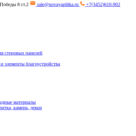
т Победы 8 ст.2
sale@novayaplitka.ru
+7(3452)610-902
я стеновых панелей
 и элементы благоустройства
адные материалы
итка, камень, декор