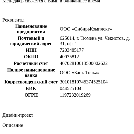
Менеджер свяжется с Вами в ближайшее время
Реквизиты
Наименование
ООО «СибирьКомплект»
предприятия
Почтовый и
625014, г. Тюмень ул. Чекистов, д.
юридический адрес
31, оф. 1
ИНН
7203485177
ОКПО
40935812
Расчетный счет
40702810613500002622
Полное наименование
ООО «Банк Точка»
банка
Корреспондентский счет
30101810745374525104
БИК
044525104
ОГРН
1197232019269
Дизайн-проект
Описание