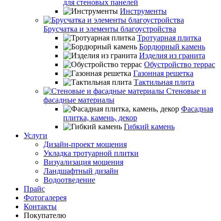
для стеновых панелей
Инструменты
Брусчатка и элементы благоустройства
Тротуарная плитка
Бордюрный камень
Изделия из гранита
Обустройство террас
Газонная решетка
Тактильная плита
Стеновые и
фасадные материалы
Фасадная
плитка, камень, декор
Гибкий камень
Услуги
Дизайн-проект мощения
Укладка тротуарной плитки
Визуализация мощения
Ландшафтный дизайн
Водоотведение
Прайс
Фотогалерея
Контакты
Покупателю