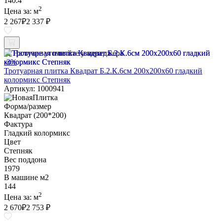
140.4
2
Цена за:
м
2 267
₽
2 337 ₽
Наличие уточняйте у менеджера
-3%
Тротуарная плитка Квадрат Б.2.К.6см 200х200х60 гладкий
колормикс Степняк
Артикул: 1000941
Форма/размер
Квадрат (200*200)
Фактура
Гладкий колормикс
Цвет
Степняк
Вес поддона
1979
В машине м2
144
2
Цена за:
м
2 670
₽
2 753 ₽