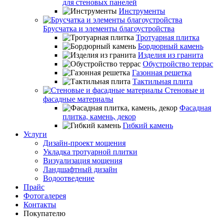
для стеновых панелей
Инструменты
Брусчатка и элементы благоустройства
Тротуарная плитка
Бордюрный камень
Изделия из гранита
Обустройство террас
Газонная решетка
Тактильная плита
Стеновые и
фасадные материалы
Фасадная
плитка, камень, декор
Гибкий камень
Услуги
Дизайн-проект мощения
Укладка тротуарной плитки
Визуализация мощения
Ландшафтный дизайн
Водоотведение
Прайс
Фотогалерея
Контакты
Покупателю