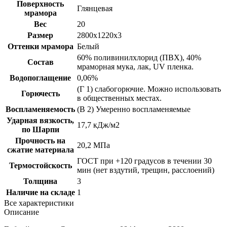
Поверхность
Глянцевая
мрамора
Вес
20
Размер
2800х1220х3
Оттенки мрамора
Белый
60% поливинилхлорид (ПВХ), 40%
Состав
мраморная мука, лак, UV пленка.
Водопоглащение
0,06%
(Г 1) слабогорючие. Можно использовать
Горючесть
в общественных местах.
Воспламеняемость
(B 2) Умеренно воспламеняемые
Ударная вязкость,
17,7 кДж/м2
по Шарпи
Прочность на
20,2 МПа
сжатие материала
ГОСТ при +120 градусов в течении 30
Термостойскость
мин (нет вздутий, трещин, расслоений)
Толщина
3
Наличие на складе
1
Все характеристики
Описание