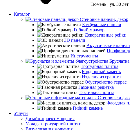
Тюмень
, ул. 30 ле
Каталог
Стеновые панели, декор
Бамбуковые панели
Гибкий мрамор
Декоративные рейки
3D панели
Акустические панели
Профили дл
Инструменты
Брусчатка
Тротуарная плитка
Бордюрный камень
Изделия из гранита
Обустройство террас
Газонная решетка
Тактильная плита
Стеновые и фас
Фасадная пл
Гибкий камень
Услуги
Дизайн-проект мощения
Укладка тротуарной плитки
Визуализация мощения