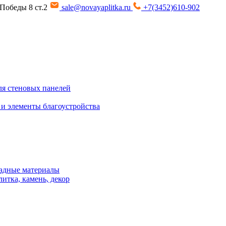
т Победы 8 ст.2
sale@novayaplitka.ru
+7(3452)610-902
я стеновых панелей
 и элементы благоустройства
адные материалы
итка, камень, декор