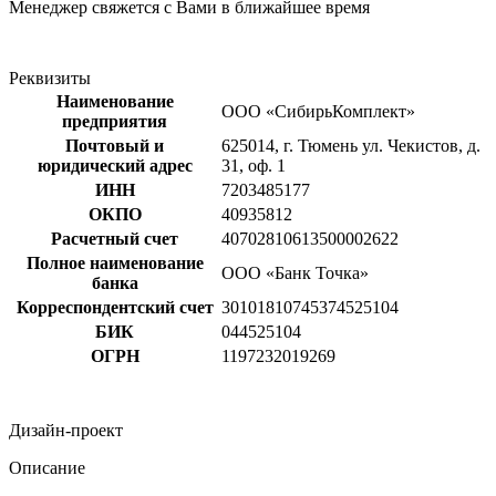
Менеджер свяжется с Вами в ближайшее время
Реквизиты
Наименование
ООО «СибирьКомплект»
предприятия
Почтовый и
625014, г. Тюмень ул. Чекистов, д.
юридический адрес
31, оф. 1
ИНН
7203485177
ОКПО
40935812
Расчетный счет
40702810613500002622
Полное наименование
ООО «Банк Точка»
банка
Корреспондентский счет
30101810745374525104
БИК
044525104
ОГРН
1197232019269
Дизайн-проект
Описание