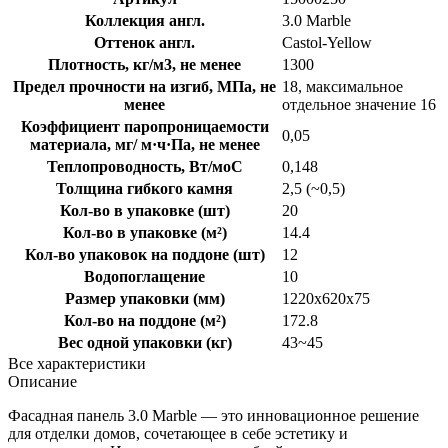
Коллекция англ.
3.0 Marble
Оттенок англ.
Castol-Yellow
Плотность, кг/м3, не менее
1300
Предел прочности на изгиб, МПа, не
18, максимальное
менее
отдельное значение 16
Коэффициент паропроницаемости
0,05
материала, мг/ м·ч·Па, не менее
Теплопроводность, Вт/моС
0,148
Толщина гибкого камня
2,5 (~0,5)
Кол-во в упаковке (шт)
20
Кол-во в упаковке (м²)
14.4
Кол-во упаковок на поддоне (шт)
12
Водопоглащение
10
Размер упаковки (мм)
1220x620x75
Кол-во на поддоне (м²)
172.8
Вес одной упаковки (кг)
43~45
Все характеристики
Описание
Фасадная панель 3.0 Marble — это инновационное решение
для отделки домов, сочетающее в себе эстетику и