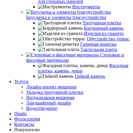
для стеновых панелей
Инструменты
Брусчатка и элементы благоустройства
Тротуарная плитка
Бордюрный камень
Изделия из гранита
Обустройство террас
Газонная решетка
Тактильная плита
Стеновые и
фасадные материалы
Фасадная
плитка, камень, декор
Гибкий камень
Услуги
Дизайн-проект мощения
Укладка тротуарной плитки
Визуализация мощения
Ландшафтный дизайн
Водоотведение
Прайс
Фотогалерея
Контакты
Покупателю