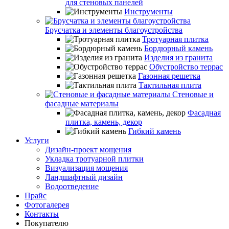
для стеновых панелей
Инструменты
Брусчатка и элементы благоустройства
Тротуарная плитка
Бордюрный камень
Изделия из гранита
Обустройство террас
Газонная решетка
Тактильная плита
Стеновые и
фасадные материалы
Фасадная
плитка, камень, декор
Гибкий камень
Услуги
Дизайн-проект мощения
Укладка тротуарной плитки
Визуализация мощения
Ландшафтный дизайн
Водоотведение
Прайс
Фотогалерея
Контакты
Покупателю