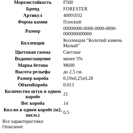
Морозостойкость
F500
Бренд
FORESTER
Артикул
40001032
Форма камня
Плоский
00000000-0000-0000-0000-
Размер
000000000000
Коллекция "Колотый камень
Коллекция
Малый"
Цветовая гамма
Светлые
Водопоглащение
менее 5%
Марка бетона
M600
Высота рельефа
до 2,5 см.
Размер короба
0,19х0,25х0,28
ОбъемКороба
0.013
Количество штук в одном
21
коробе
Вес короба
14
Кол-во в одном коробе (м2,
0.5
пог.м.)
Все характеристики
Описание