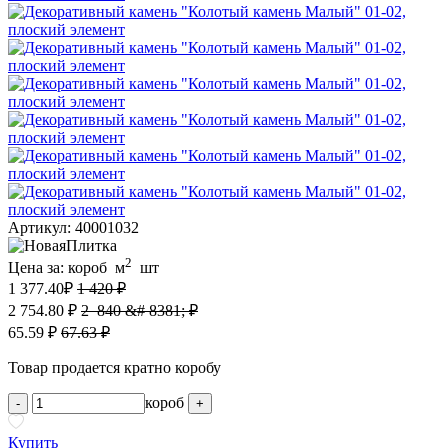
Артикул: 40001032
2
Цена за:
короб
м
шт
1 377.40
₽
1 420 ₽
2 754.80 ₽
2 840 &# 8381; ₽
65.59 ₽
67.63 ₽
Товар продается кратно коробу
короб
-
+
Купить