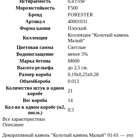
Истираемость
0,4 г/см²
Морозостойкость
F500
Бренд
FORESTER
Артикул
40001031
Форма камня
Плоский
Коллекция "Колотый камень
Коллекция
Малый"
Цветовая гамма
Светлые
Водопоглащение
менее 5%
Марка бетона
M600
Высота рельефа
до 2,5 см.
Размер короба
0,19х0,25х0,28
ОбъемКороба
0.013
Количество штук в одном
21
коробе
Вес короба
14
Кол-во в одном коробе (м2,
0.5
пог.м.)
Все характеристики
Описание
Декоративный камень "Колотый камень Малый" 01-01 — это