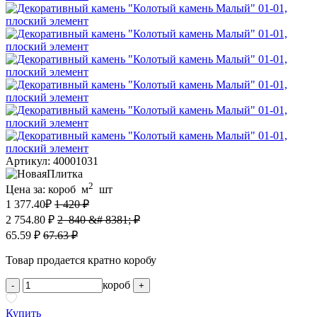
Артикул: 40001031
2
Цена за:
короб
м
шт
1 377.40
₽
1 420 ₽
2 754.80 ₽
2 840 &# 8381; ₽
65.59 ₽
67.63 ₽
Товар продается кратно коробу
короб
-
+
Купить