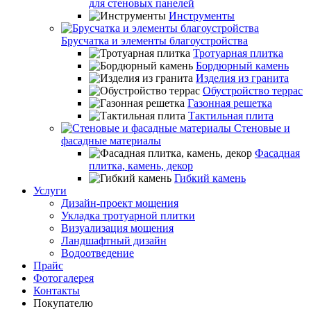
для стеновых панелей
Инструменты
Брусчатка и элементы благоустройства
Тротуарная плитка
Бордюрный камень
Изделия из гранита
Обустройство террас
Газонная решетка
Тактильная плита
Стеновые и
фасадные материалы
Фасадная
плитка, камень, декор
Гибкий камень
Услуги
Дизайн-проект мощения
Укладка тротуарной плитки
Визуализация мощения
Ландшафтный дизайн
Водоотведение
Прайс
Фотогалерея
Контакты
Покупателю