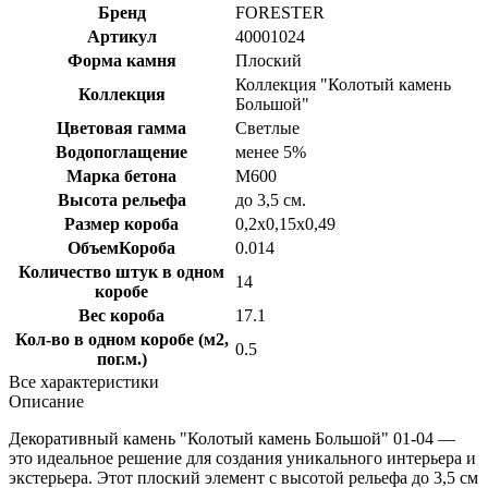
Бренд
FORESTER
Артикул
40001024
Форма камня
Плоский
Коллекция "Колотый камень
Коллекция
Большой"
Цветовая гамма
Светлые
Водопоглащение
менее 5%
Марка бетона
M600
Высота рельефа
до 3,5 см.
Размер короба
0,2х0,15х0,49
ОбъемКороба
0.014
Количество штук в одном
14
коробе
Вес короба
17.1
Кол-во в одном коробе (м2,
0.5
пог.м.)
Все характеристики
Описание
Декоративный камень "Колотый камень Большой" 01-04 —
это идеальное решение для создания уникального интерьера и
экстерьера. Этот плоский элемент с высотой рельефа до 3,5 см