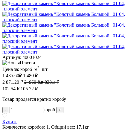
Артикул: 40001024
2
Цена за:
короб
м
шт
1 435.60
₽
1 480 ₽
2 871.20 ₽
2 960 &# 8381; ₽
102.54 ₽
105.72 ₽
Товар продается кратно коробу
короб
-
+
Купить
Количество коробов:
1
. Общий вес:
17.1
кг