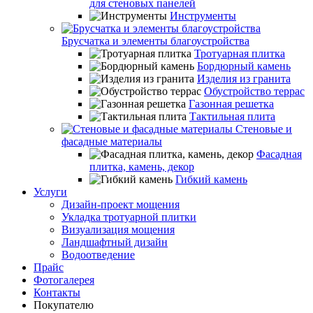
для стеновых панелей
Инструменты
Брусчатка и элементы благоустройства
Тротуарная плитка
Бордюрный камень
Изделия из гранита
Обустройство террас
Газонная решетка
Тактильная плита
Стеновые и
фасадные материалы
Фасадная
плитка, камень, декор
Гибкий камень
Услуги
Дизайн-проект мощения
Укладка тротуарной плитки
Визуализация мощения
Ландшафтный дизайн
Водоотведение
Прайс
Фотогалерея
Контакты
Покупателю