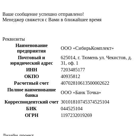
Ваше сообщение успешно отправлено!
Менеджер свяжется с Вами в ближайшее время
Реквизиты
Наименование
ООО «СибирьКомплект»
предприятия
Почтовый и
625014, г. Тюмень ул. Чекистов, д.
юридический адрес
31, оф. 1
ИНН
7203485177
ОКПО
40935812
Расчетный счет
40702810613500002622
Полное наименование
ООО «Банк Точка»
банка
Корреспондентский счет
30101810745374525104
БИК
044525104
ОГРН
1197232019269
Дизайн-проект