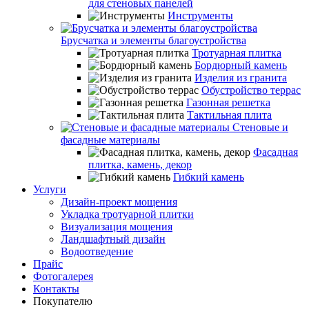
для стеновых панелей
Инструменты
Брусчатка и элементы благоустройства
Тротуарная плитка
Бордюрный камень
Изделия из гранита
Обустройство террас
Газонная решетка
Тактильная плита
Стеновые и
фасадные материалы
Фасадная
плитка, камень, декор
Гибкий камень
Услуги
Дизайн-проект мощения
Укладка тротуарной плитки
Визуализация мощения
Ландшафтный дизайн
Водоотведение
Прайс
Фотогалерея
Контакты
Покупателю