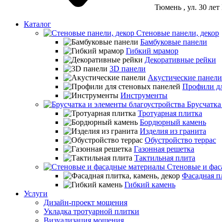
Тюмень
, ул. 30 ле
Каталог
Стеновые панели, декор
Бамбуковые панели
Гибкий мрамор
Декоративные рейки
3D панели
Акустические панели
Профили дл
Инструменты
Брусчатка
Тротуарная плитка
Бордюрный камень
Изделия из гранита
Обустройство террас
Газонная решетка
Тактильная плита
Стеновые и фас
Фасадная пл
Гибкий камень
Услуги
Дизайн-проект мощения
Укладка тротуарной плитки
Визуализация мощения