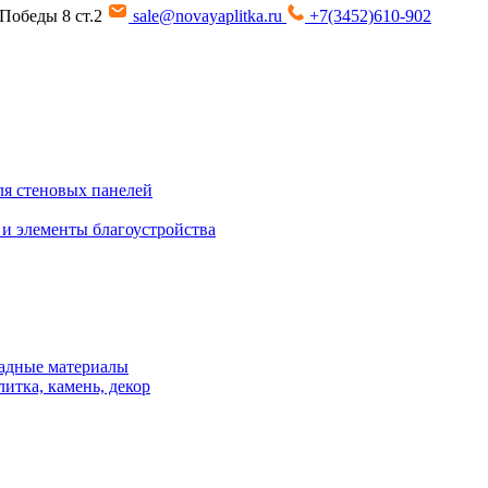
т Победы 8 ст.2
sale@novayaplitka.ru
+7(3452)610-902
я стеновых панелей
 и элементы благоустройства
адные материалы
итка, камень, декор