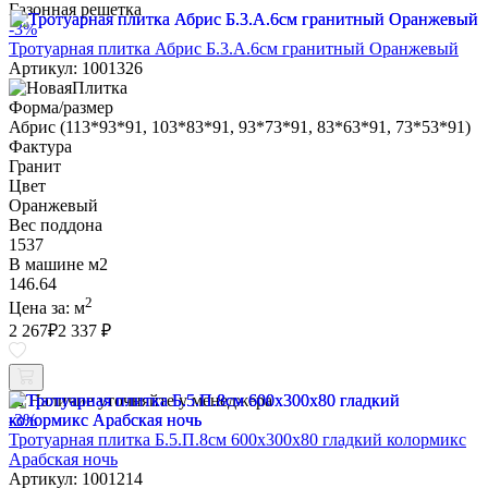
Газонная решетка
-3%
Тротуарная плитка Абрис Б.3.А.6см гранитный Оранжевый
Артикул: 1001326
Форма/размер
Абрис (113*93*91, 103*83*91, 93*73*91, 83*63*91, 73*53*91)
Фактура
Гранит
Цвет
Оранжевый
Вес поддона
1537
В машине м2
146.64
2
Цена за:
м
2 267
₽
2 337 ₽
Наличие уточняйте у менеджера
-3%
Тротуарная плитка Б.5.П.8см 600х300х80 гладкий колормикс
Арабская ночь
Артикул: 1001214