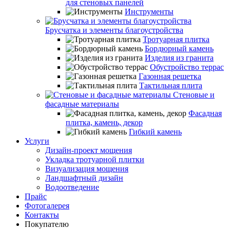
для стеновых панелей
Инструменты
Брусчатка и элементы благоустройства
Тротуарная плитка
Бордюрный камень
Изделия из гранита
Обустройство террас
Газонная решетка
Тактильная плита
Стеновые и
фасадные материалы
Фасадная
плитка, камень, декор
Гибкий камень
Услуги
Дизайн-проект мощения
Укладка тротуарной плитки
Визуализация мощения
Ландшафтный дизайн
Водоотведение
Прайс
Фотогалерея
Контакты
Покупателю