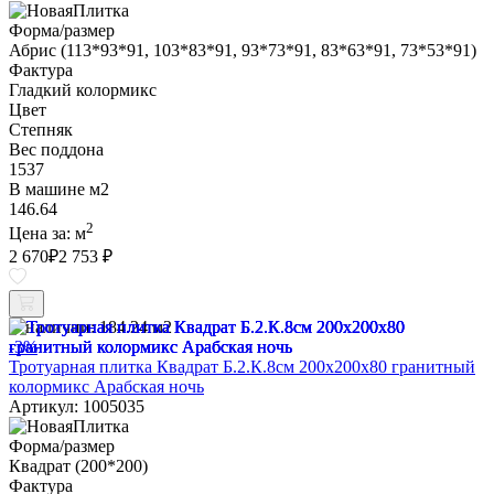
Форма/размер
Абрис (113*93*91, 103*83*91, 93*73*91, 83*63*91, 73*53*91)
Фактура
Гладкий колормикс
Цвет
Степняк
Вес поддона
1537
В машине м2
146.64
2
Цена за:
м
2 670
₽
2 753 ₽
В наличии:
184.24 м2
-3%
Тротуарная плитка Квадрат Б.2.К.8см 200х200х80 гранитный
колормикс Арабская ночь
Артикул: 1005035
Форма/размер
Квадрат (200*200)
Фактура