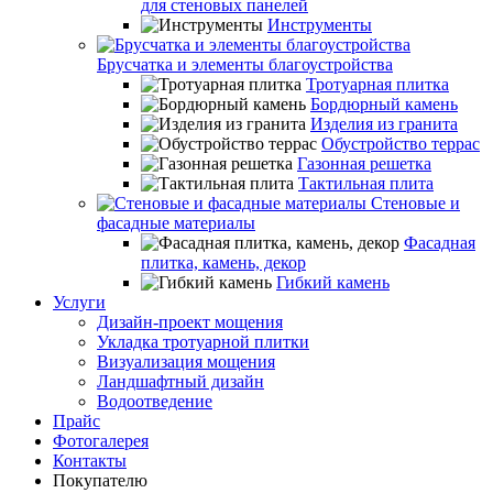
для стеновых панелей
Инструменты
Брусчатка и элементы благоустройства
Тротуарная плитка
Бордюрный камень
Изделия из гранита
Обустройство террас
Газонная решетка
Тактильная плита
Стеновые и
фасадные материалы
Фасадная
плитка, камень, декор
Гибкий камень
Услуги
Дизайн-проект мощения
Укладка тротуарной плитки
Визуализация мощения
Ландшафтный дизайн
Водоотведение
Прайс
Фотогалерея
Контакты
Покупателю