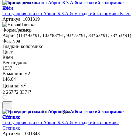
Газонная решетка
-3%
Тротуарная плитка Абрис Б.3.А.6см гладкий колормикс Клен
Артикул: 1001319
Форма/размер
Абрис (113*93*91, 103*83*91, 93*73*91, 83*63*91, 73*53*91)
Фактура
Гладкий колормикс
Цвет
Клен
Вес поддона
1537
В машине м2
146.64
2
Цена за:
м
2 267
₽
2 337 ₽
Наличие уточняйте у менеджера
-3%
Тротуарная плитка Абрис Б.3.А.6см гладкий колормикс
Степняк
Артикул: 1001343