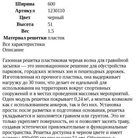
Ширина
600
Артикул
1230110
Цвет
черный
Высота
51
Вес
1.5
Материал решетки
пластик
Все характеристики
Описание
Газонная решетка пластиковая черная волна для гравийной
засыпки — это инновационное решение для обустройства
парковок, городских зеленых зон и пешеходных дорожек.
Изготовленная из прочного пластика, она выдерживает
нагрузку до 30 тонн, что делает ее идеальной для
использования на территориях вокруг спортивных
сооружений и в местах проведения массовых мероприятий.
Один модуль решетки покрывает 0,24 м², а монтаж возможен
как с использованием анкеров, так и без них. Установка
проста: после разметки и подготовки основания, решетка
укладывается и заполняется гравием или грунтом. Это не
только укрепляет поверхность, но и позволяет засеять траву,
создавая эстетически привлекательные и функциональные
пространства. Решетка доступна в черном цвете и имеет
размеры 400x600 мм при высоте 51 мм. Обратитесь к