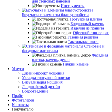
для стеновых панелей
Инструменты
Брусчатка и элементы благоустройства
Тротуарная плитка
Бордюрный камень
Изделия из гранита
Обустройство террас
Газонная решетка
Тактильная плита
Стеновые и
фасадные материалы
Фасадная
плитка, камень, декор
Гибкий камень
Услуги
Дизайн-проект мощения
Укладка тротуарной плитки
Визуализация мощения
Ландшафтный дизайн
Водоотведение
Прайс
Фотогалерея
Контакты
Покупателю