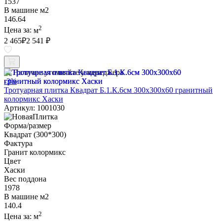
1537
В машине м2
146.64
2
Цена за:
м
2 465
₽
2 541 ₽
Наличие уточняйте у менеджера
-3%
Тротуарная плитка Квадрат Б.1.К.6см 300х300х60 гранитный
колормикс Хаски
Артикул: 1001030
Форма/размер
Квадрат (300*300)
Фактура
Гранит колормикс
Цвет
Хаски
Вес поддона
1978
В машине м2
140.4
2
Цена за:
м