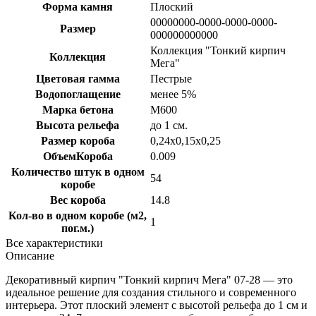
Форма камня
Плоский
00000000-0000-0000-0000-
Размер
000000000000
Коллекция "Тонкий кирпич
Коллекция
Мега"
Цветовая гамма
Пестрые
Водопоглащение
менее 5%
Марка бетона
M600
Высота рельефа
до 1 см.
Размер короба
0,24х0,15х0,25
ОбъемКороба
0.009
Количество штук в одном
54
коробе
Вес короба
14.8
Кол-во в одном коробе (м2,
1
пог.м.)
Все характеристики
Описание
Декоративный кирпич "Тонкий кирпич Мега" 07-28 — это
идеальное решение для создания стильного и современного
интерьера. Этот плоский элемент с высотой рельефа до 1 см и