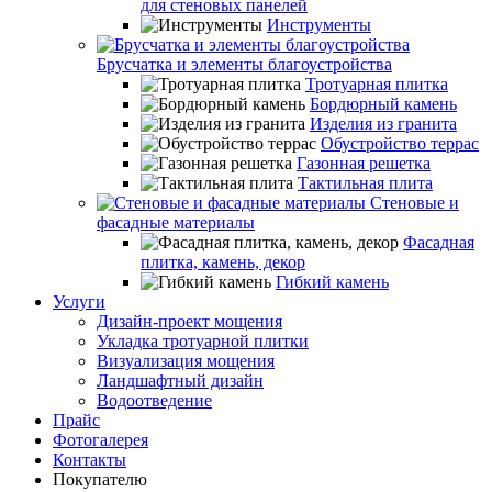
для стеновых панелей
Инструменты
Брусчатка и элементы благоустройства
Тротуарная плитка
Бордюрный камень
Изделия из гранита
Обустройство террас
Газонная решетка
Тактильная плита
Стеновые и
фасадные материалы
Фасадная
плитка, камень, декор
Гибкий камень
Услуги
Дизайн-проект мощения
Укладка тротуарной плитки
Визуализация мощения
Ландшафтный дизайн
Водоотведение
Прайс
Фотогалерея
Контакты
Покупателю